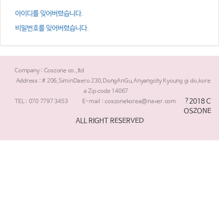
아이디를 잊어버렸습니다.
비밀번호를 잊어버렸습니다.
Company : Coszone co.,ltd
Address : # 206,SiminDaero 230,DongAnGu,Anyangcity Kyoung gi do,kore
a Zip code 14067
?2018 C
TEL : 070 7797 3453
E-mail : coszonekorea@naver.com
OSZONE
ALL RIGHT RESERVED