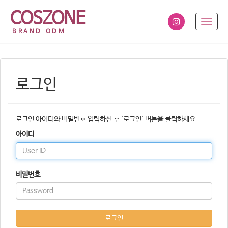
COSZONE
T
o
g
g
l
e
로그인
n
a
v
i
로그인 아이디와 비밀번호 입력하신 후 '로그인' 버튼을 클릭하세요.
g
아이디
a
t
i
o
비밀번호
n
로그인